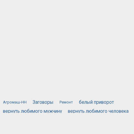
Заговоры
белый приворот
Агромаш-НН
Ремонт
вернуть любимого мужчину
вернуть любимого человека
вернуть любимую
вызов духов
действующий приворот
порча
жестяная банка