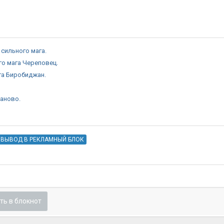
сильного мага.
о мага Череповец.
га Биробиджан.
аново.
ВЫВОД В РЕКЛАМНЫЙ БЛОК
ть в блокнот