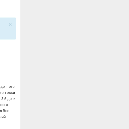
×
й
й
еденного
во тоски
 3 й день
ашего
я Все
кий