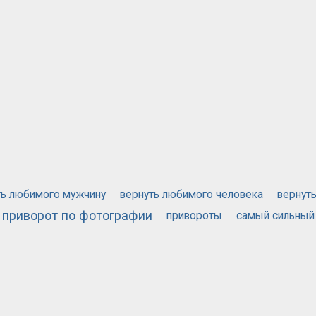
ть любимого мужчину
вернуть любимого человека
вернут
приворот по фотографии
привороты
самый сильный
й приворот