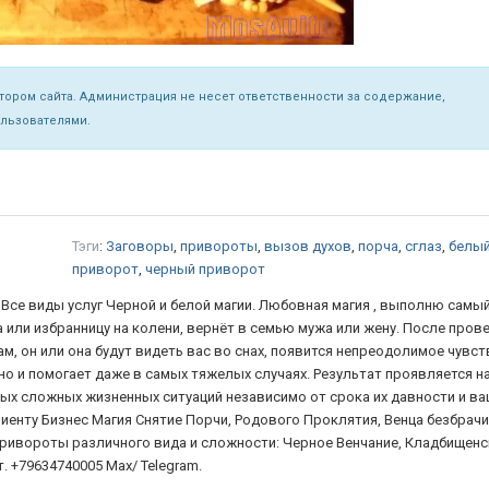
ором сайта. Администрация не несет ответственности за содержание,
ользователями.
Тэги
:
Заговоры
,
привороты
,
вызов духов
,
порча
,
сглаз
,
белы
приворот
,
черный приворот
Все виды услуг Черной и белой магии. Любовная магия , выполню самы
или избранницу на колени, вернёт в семью мужа или жену. После пров
м, он или она будут видеть вас во снах, появится непреодолимое чувст
о и помогает даже в самых тяжелых случаях. Результат проявляется на
ых сложных жизненных ситуаций независимо от срока их давности и в
енту Бизнес Магия Снятие Порчи, Родового Проклятия, Венца безбрачи
Привороты различного вида и сложности: Черное Венчание, Кладбищенс
 +79634740005 Max/ Telegram.