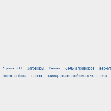
Заговоры
белый приворот
верну
Агромаш-НН
Ремонт
порча
приворожить любимого человека
жестяная банка
эффективны
черная магия приворот
черный приворот