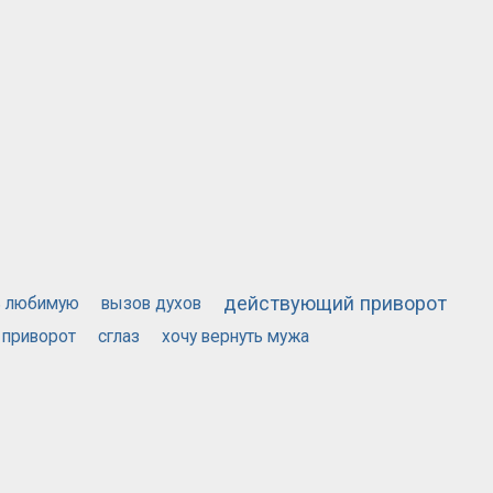
действующий приворот
ь любимую
вызов духов
 приворот
сглаз
хочу вернуть мужа