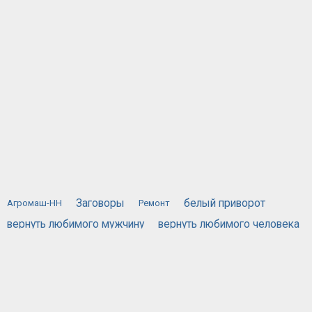
Заговоры
белый приворот
Агромаш-НН
Ремонт
вернуть любимого мужчину
вернуть любимого человека
вернуть любимую
вызов духов
действующий приворот
порча
жестяная банка
приворожить любимого человека
приворот по фотографии
привороты