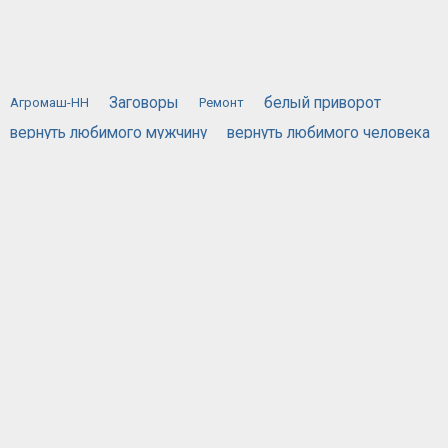
Заговоры
белый приворот
Агромаш-НН
Ремонт
вернуть любимого мужчину
вернуть любимого человека
вернуть любимую
вызов духов
действующий приворот
порча
жестяная банка
приворожить любимого человека
приворот по фотографии
привороты
самый сильный приворот
сглаз
хочу вернуть мужа
черная магия приворот
черный приворот
эффективный приворот