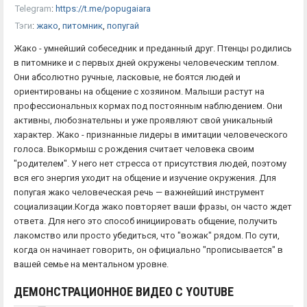
Telegram
:
https://t.me/popugaiara
Тэги
:
жако
,
питомник
,
попугай
Жако - умнейший собеседник и преданный друг. Птенцы родились
в питомнике и с первых дней окружены человеческим теплом.
Они абсолютно ручные, ласковые, не боятся людей и
ориентированы на общение с хозяином. Малыши растут на
профессиональных кормах под постоянным наблюдением. Они
активны, любознательны и уже проявляют свой уникальный
характер. Жако - признанные лидеры в имитации человеческого
голоса. Выкормыш с рождения считает человека своим
"родителем". У него нет стресса от присутствия людей, поэтому
вся его энергия уходит на общение и изучение окружения. Для
попугая жако человеческая речь — важнейший инструмент
социализации.Когда жако повторяет ваши фразы, он часто ждет
ответа. Для него это способ инициировать общение, получить
лакомство или просто убедиться, что "вожак" рядом. По сути,
когда он начинает говорить, он официально "прописывается" в
вашей семье на ментальном уровне.
ДЕМОНСТРАЦИОННОЕ ВИДЕО С YOUTUBE