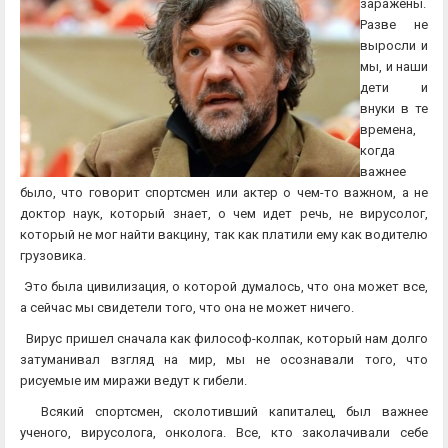
заражены.
Разве не
выросли и
мы, и наши
дети и
внуки в те
времена,
когда
важнее
было, что говорит спортсмен или актер о чем-то важном, а не
доктор наук, который знает, о чем идет речь, не вирусолог,
который не мог найти вакцину, так как платили ему как водителю
грузовика.
Это была цивилизация, о которой думалось, что она может все,
а сейчас мы свидетели того, что она не может ничего.
Вирус пришел сначала как философ-колпак, который нам долго
затуманивал взгляд на мир, мы не осознавали того, что
рисуемые им миражи ведут к гибели.
Всякий спортсмен, сколотивший капиталец, был важнее
ученого, вирусолога, онколога. Все, кто заколачивали себе