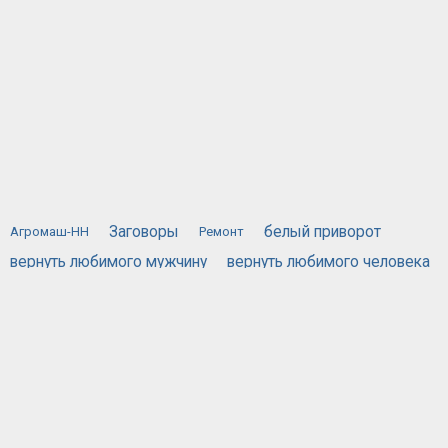
Заговоры
белый приворот
Агромаш-НН
Ремонт
вернуть любимого мужчину
вернуть любимого человека
вернуть любимую
вызов духов
действующий приворот
порча
жестяная банка
приворожить любимого человека
приворот по фотографии
привороты
самый сильный приворот
сглаз
хочу вернуть мужа
черная магия приворот
черный приворот