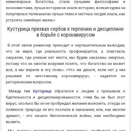
неимоверные богатства, стали лучшими философами и
экономистами, лучше историков знали историю, всякая курва на
популярных телеканалах лучше тихих и честных людей знала, как
устроить семейную жизнь».
Кустурица призвал сербов к терпению и дисциплине
в борьбе с коронавирусом
В этой связи режиссер приходит к неутешительным выводам,
что «в мире, где реальность профанируется, а спектакль
сакрален, где ученым нет места, мы будем наказаны смертью,
потому что не смогли вовремя понять, что богатство не может
все, а мы верили в эту ложь». «Что им деньги, если нет у них
решения по ничтожному коронавирусу», - задается он
риторическим вопросом.
Между тем
Кустурица
обратился к людям с призывом к
бдительности и дисциплинированности. «Чем бы ни был этот
вирус, сколько бы он не пробуждал желание выяснить, откуда он
появился: природа ли его послала в наказание, или, как многие
думают, - это начало биологической войны, нам необходимо
выжить.
Мы должны придерживаться дисциплины, требуемой от нас