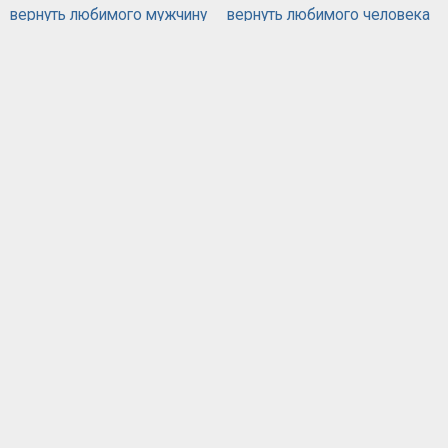
вернуть любимого мужчину
вернуть любимого человека
вернуть любимую
вызов духов
действующий приворот
порча
жестяная банка
приворожить любимого человека
приворот по фотографии
привороты
самый сильный приворот
сглаз
хочу вернуть мужа
черная магия приворот
черный приворот
эффективный приворот
ОБЪЯВЛЕНИЙ
571