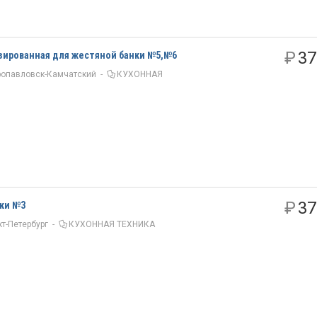
₽
37
зированная для жестяной банки №5,№6
опавловск-Камчатский
-
КУХОННАЯ
₽
37
нки №3
т-Петербург
-
КУХОННАЯ ТЕХНИКА