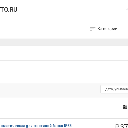
TO.RU
Категории
₽
37
томатическая для жестяной банки №85