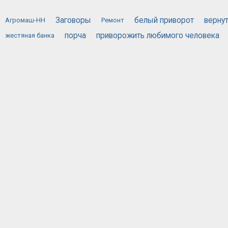
Заговоры
белый приворот
верну
Агромаш-НН
Ремонт
порча
приворожить любимого человека
жестяная банка
эффективны
черная магия приворот
черный приворот
ОБЪЯВЛЕНИЙ
ГЛАВНАЯ СТРАНИЦА
ОБРАТНАЯ СВЯЗЬ
КОНФИДЕ