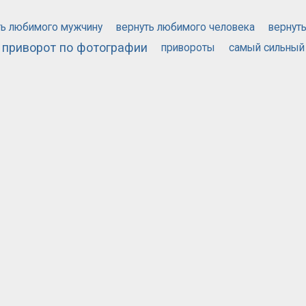
ть любимого мужчину
вернуть любимого человека
вернут
приворот по фотографии
привороты
самый сильный
й приворот
571
2152
РУБРИКА
РЕГИОНА
НЦИАЛЬНОСТЬ
ПРАВИЛА САЙТА
ПОМОЩЬ
СТАТЬИ
МАГАЗИ