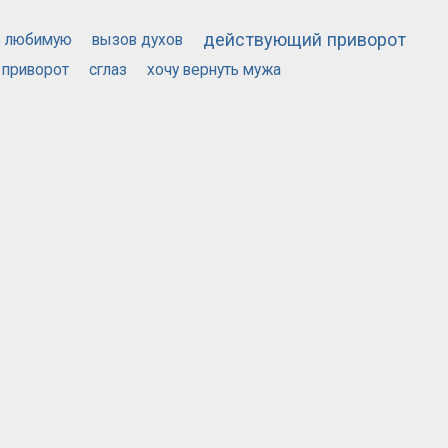
действующий приворот
ь любимую
вызов духов
 приворот
сглаз
хочу вернуть мужа
МАГАЗИНОВ
НЫ
© 2026 САЙТ ОБЪЯВЛЕНИЙ MOSAVITO.RU