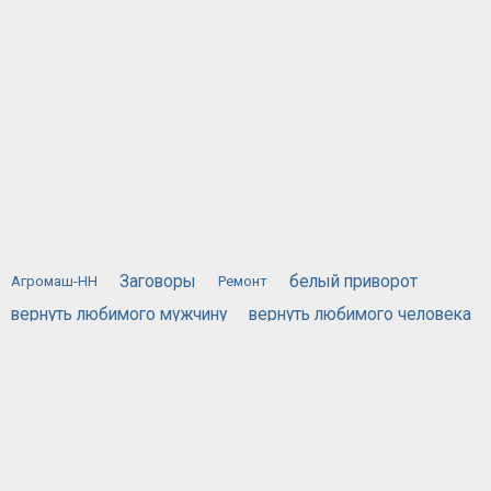
Заговоры
белый приворот
Агромаш-НН
Ремонт
вернуть любимого мужчину
вернуть любимого человека
вернуть любимую
вызов духов
действующий приворот
порча
жестяная банка
приворожить любимого человека
приворот по фотографии
привороты
самый сильный приворот
сглаз
хочу вернуть мужа