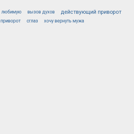
действующий приворот
ь любимую
вызов духов
 приворот
сглаз
хочу вернуть мужа
МАГАЗИНОВ
НЫ
© 2026 САЙТ ОБЪЯВЛЕНИЙ MOSAVITO.RU