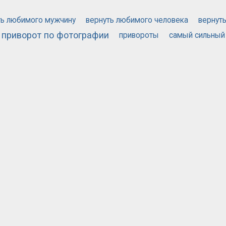
ть любимого мужчину
вернуть любимого человека
вернут
приворот по фотографии
привороты
самый сильный
й приворот
571
2152
РУБРИКА
РЕГИОНА
НЦИАЛЬНОСТЬ
ПРАВИЛА САЙТА
ПОМОЩЬ
СТАТЬИ
МАГАЗИ