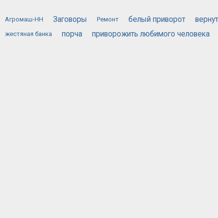
Заговоры
белый приворот
верну
Агромаш-НН
Ремонт
порча
приворожить любимого человека
жестяная банка
эффективны
черная магия приворот
черный приворот
ОБЪЯВЛЕНИЙ
ГЛАВНАЯ СТРАНИЦА
ОБРАТНАЯ СВЯЗЬ
КОНФИДЕ