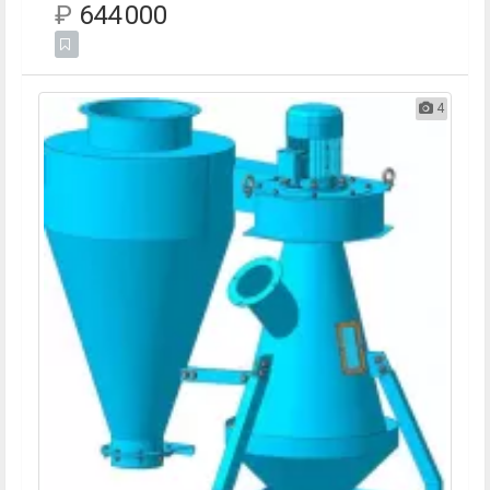
₽
644 000
4