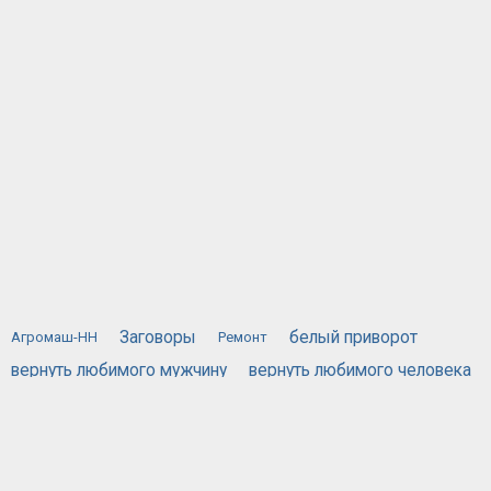
Заговоры
белый приворот
Агромаш-НН
Ремонт
вернуть любимого мужчину
вернуть любимого человека
вернуть любимую
вызов духов
действующий приворот
порча
жестяная банка
приворожить любимого человека