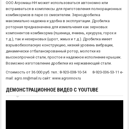
ООО Агромаш-НН может использоваться автономно или
встраиваться в комплексы для приготовления полнорационных
комбикормов в паре со смесителем. Зернодробилка
максимально надежна и удобна в эксплуатации. Дробилка
роторная предназначена для измельчения как зерновых
компонентов комбикорма (пшеница, ячмень, кукуруза, горох и
т.д.), так и незерновых (шрот, жмых и т.д.). Дробилка имеет
взрывобезопасную конструкцию, низкий уровень вибрации,
динамически отбалансированный ротор, молотки из
высокопрочной стали, простое и надежное исполнение крышек.
Возможно изготовление дробилки из нержавеющей стали.
Стоимость от 36 000 руб. тел.: 8-920-038-10-54 8-920-036-53-11 e-
mail: agro.nn@mail.ru сайт: www.agronnov.ru
ДЕМОНСТРАЦИОННОЕ ВИДЕО С YOUTUBE