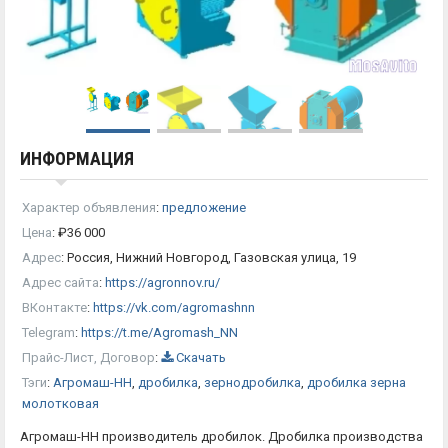
ИНФОРМАЦИЯ
Характер объявления
:
предложение
Цена
:
₽
36 000
Адрес
:
Россия, Нижний Новгород, Газовская улица, 19
Адрес сайта
:
https://agronnov.ru/
ВКонтакте
:
https://vk.com/agromashnn
Telegram
:
https://t.me/Agromash_NN
Прайс-Лист, Договор
:
Скачать
Тэги
:
Агромаш-НН
,
дробилка
,
зернодробилка
,
дробилка зерна
молотковая
Агромаш-НН производитель дробилок. Дробилка производства