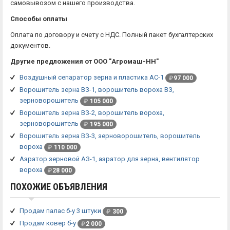
самовывозом с нашего производства.
Способы оплаты
Оплата по договору и счету с НДС. Полный пакет бухгалтерских
документов.
Другие предложения от ООО "Агромаш-НН"
Воздушный сепаратор зерна и пластика АС-1
₽
97 000
Ворошитель зерна ВЗ-1, ворошитель вороха ВЗ,
зерноворошитель
₽
105 000
Ворошитель зерна ВЗ-2, ворошитель вороха,
зерноворошитель
₽
195 000
Ворошитель зерна ВЗ-3, зерноворошитель, ворошитель
вороха
₽
110 000
Аэратор зерновой АЗ-1, аэратор для зерна, вентилятор
вороха
₽
28 000
ПОХОЖИЕ ОБЪЯВЛЕНИЯ
Продам палас б-у 3 штуки
₽
300
Продам ковер б-у
₽
2 000