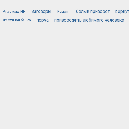
Заговоры
белый приворот
верну
Агромаш-НН
Ремонт
порча
приворожить любимого человека
жестяная банка
эффективны
черная магия приворот
черный приворот
ОБЪЯВЛЕНИЙ
ГЛАВНАЯ СТРАНИЦА
ОБРАТНАЯ СВЯЗЬ
КОНФИДЕ