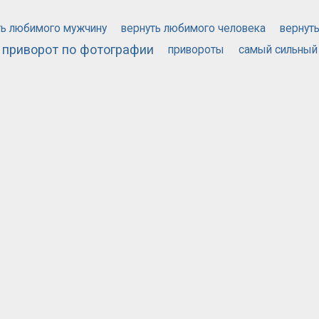
ть любимого мужчину
вернуть любимого человека
вернут
приворот по фотографии
привороты
самый сильный
й приворот
571
2152
РУБРИКА
РЕГИОНА
НЦИАЛЬНОСТЬ
ПРАВИЛА САЙТА
ПОМОЩЬ
СТАТЬИ
МАГАЗИ