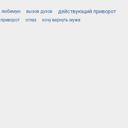
действующий приворот
ь любимую
вызов духов
 приворот
сглаз
хочу вернуть мужа
МАГАЗИНОВ
НЫ
© 2026 САЙТ ОБЪЯВЛЕНИЙ MOSAVITO.RU